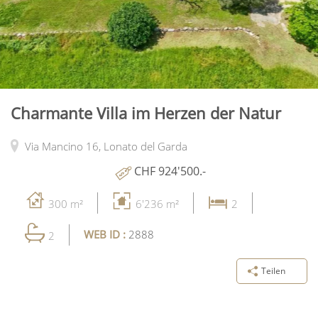
Charmante Villa im Herzen der Natur
Via Mancino 16,
Lonato del Garda
CHF 924'500.-
300 m²
6'236 m²
2
WEB ID :
2888
2
Teilen