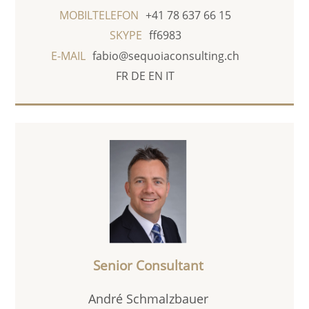
MOBILTELEFON
+41 78 637 66 15
SKYPE
ff6983
E-MAIL
fabio@sequoiaconsulting.ch
FR
DE
EN
IT
Senior Consultant
André Schmalzbauer