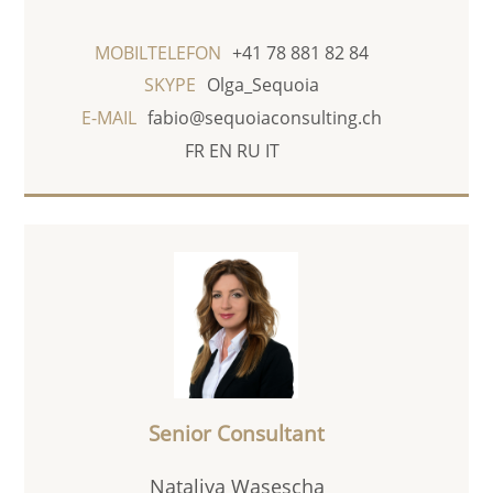
MOBILTELEFON
+41 78 881 82 84
SKYPE
Olga_Sequoia
E-MAIL
fabio@sequoiaconsulting.ch
FR
EN
RU
IT
Senior Consultant
Nataliya Wasescha