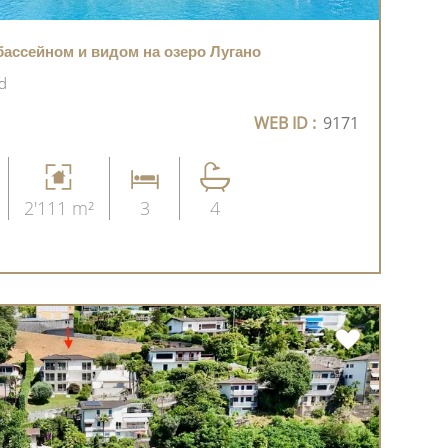
бассейном и видом на озеро Лугано
d
WEB ID :
9171
2'111 m²
3
4