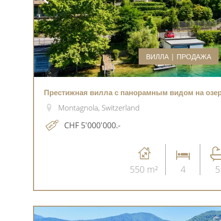
ВИЛЛА | ПРОДАЖА
Престижная вилла с панорамным видом на озер
Montagnola, Switzerland
CHF 5'000'000.-
550 m²
4
5