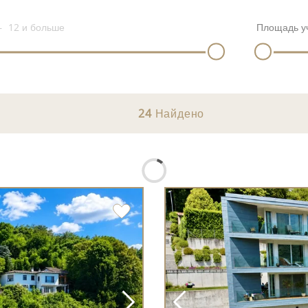
12
и больше
Площадь у
24
Найдено