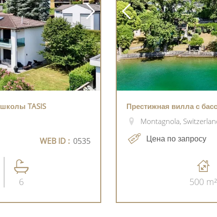
 школы TASIS
Престижная вилла с бас
Montagnola, Switzerlan
Цена по запросу
WEB ID :
0535
6
500 m²