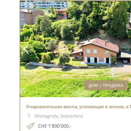
ДОМ | ПРОДАЖА
Очаровательная вилла, утопающая в зелени, в
Montagnola, Switzerland
CHF 1'890'000.-