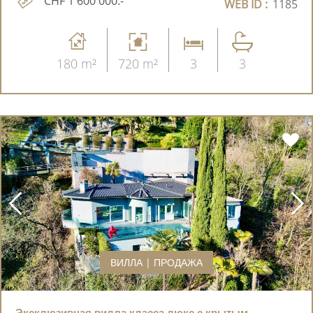
CHF 1'600'000.-
WEB ID :
1185
180 m²
720 m²
3
3
ВИЛЛА | ПРОДАЖА
Эксклюзивная вилла класса люкс с крытым