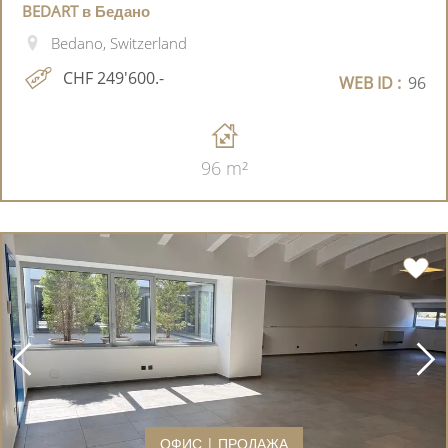
BEDART в Бедано
Bedano, Switzerland
CHF 249'600.-
WEB ID :
96
96 m²
ОФИС | ПРОДАЖА