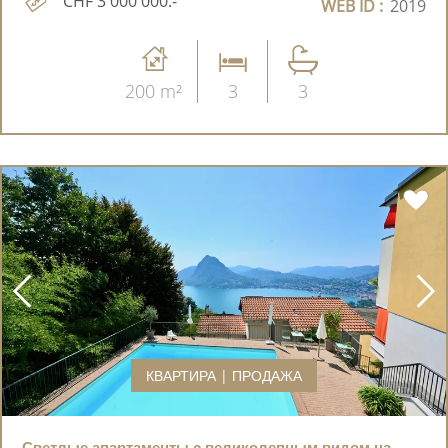
CHF 3'000'000.-
WEB ID :
2019
200 m²
3
3
КВАРТИРА | ПРОДАЖА
Светлые апартаменты с великолепным видом на