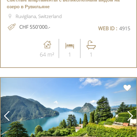
озеро в Рувильяне
Ruvigliana, Switzerland
CHF 550'000.-
WEB ID :
4915
64 m²
1
1