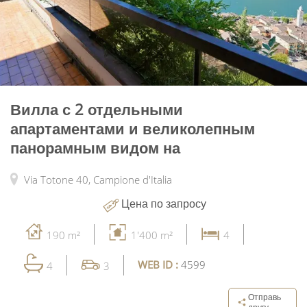
Вилла с 2 отдельными
апартаментами и великолепным
панорамным видом на
Via Totone 40,
Campione d'Italia
Цена по запросу
190 m²
1'400 m²
4
WEB ID :
4599
4
3
Отправь