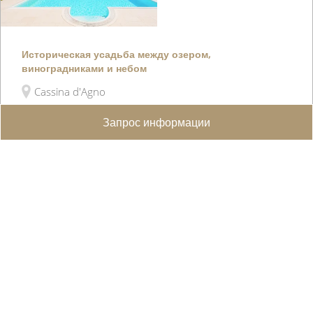
Историческая усадьба между озером,
виноградниками и небом
Cassina d'Agno
Запрос информации
[i][b]Вечная элегантность в Кассина-д’Аньо:
историческая усадьба с бассейном и видом на
озеро[/b][/i] В живо�...
WEB ID :
5251
1'792 m²
9'761 m²
9
8