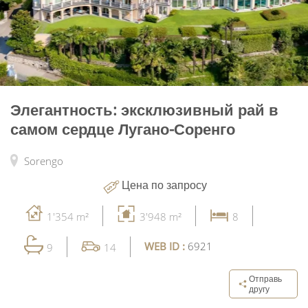
Элегантность: эксклюзивный рай в
самом сердце Лугано-Соренго
Sorengo
Цена по запросу
1'354 m²
3'948 m²
8
WEB ID :
6921
9
14
Отправь
другу