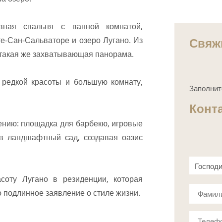
вная спальня с ванной комнатой,
Свяж
е-Сан-Сальваторе и озеро Лугано. Из
 такая же захватывающая панорама.
 редкой красоты и большую комнату,
Заполнит
Конт
ению: площадка для барбекю, игровые
в ландшафтный сад, создавая оазис
Господ
соту Лугано в резиденции, которая
Госпож
о подлинное заявление о стиле жизни.
Фамил
Телеф