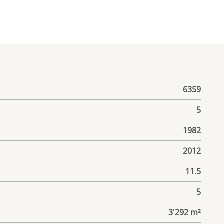
е
6359
5
1982
2012
11.5
5
3'292 m²