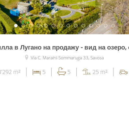
ла в Лугано на продажу - вид на озеро,
Via C. Maraini-Sommaruga 33,
Savosa
3'292 m²
5
5
25 m²