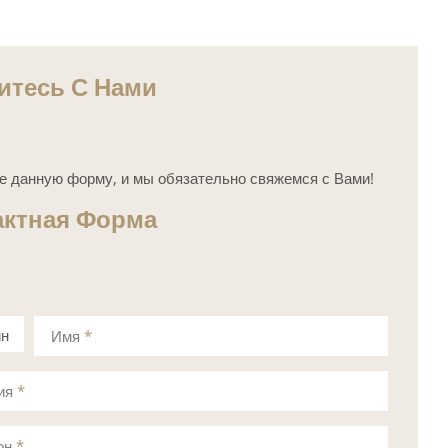
итесь С Нами
е данную форму, и мы обязательно свяжемся с Вами!
актная Форма
ин
Имя
*
а
ия
*
он
*