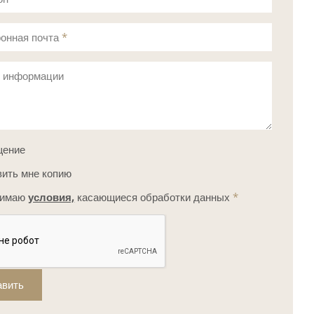
онная почта
*
с информации
щение
ить мне копию
нимаю
условия,
касающиеся обработки данных
*
авить