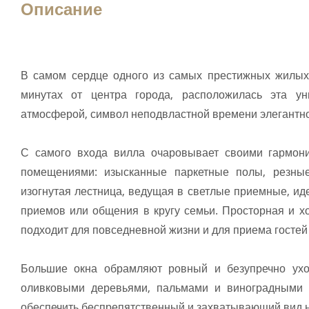
Описание
В самом сердце одного из самых престижных жилых 
минутах от центра города, расположилась эта ун
атмосферой, символ неподвластной времени элегантно
С самого входа вилла очаровывает своими гармон
помещениями: изысканные паркетные полы, резны
изогнутая лестница, ведущая в светлые приемные, и
приемов или общения в кругу семьи. Просторная и х
подходит для повседневной жизни и для приема гостей
Большие окна обрамляют ровный и безупречно ухо
оливковыми деревьями, пальмами и виноградными 
обеспечить беспрепятственный и захватывающий вид н