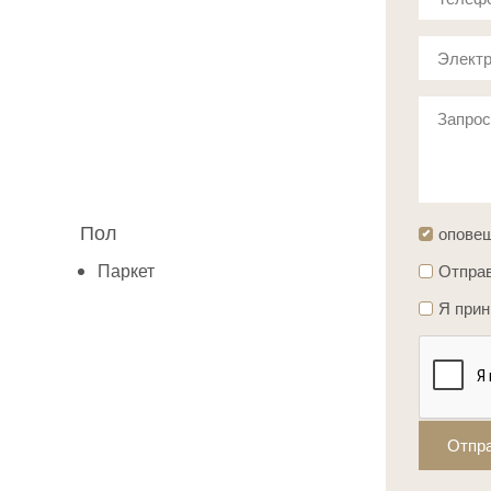
Электр
Запро
Пол
опове
Паркет
Отправ
Я при
Отпр