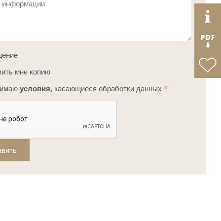
с информации
щение
ить мне копию
нимаю
условия,
касающиеся обработки данных
*
авить