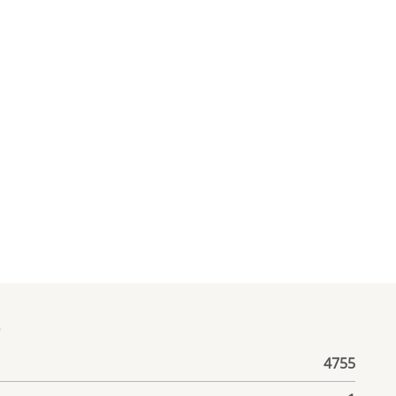
е
4755