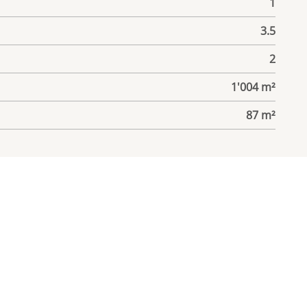
1
3.5
2
1'004 m²
87 m²