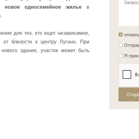
Запро
ть
новое односемейное жилье
в
.
ние для тех, кто ищет независимое,
опове
 от близости к центру Лугано. При
Отправ
 нового здания, участок может быть
Я при
Отпр