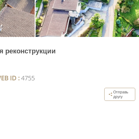
я реконструкции
EB ID :
4755
Отправь
другу