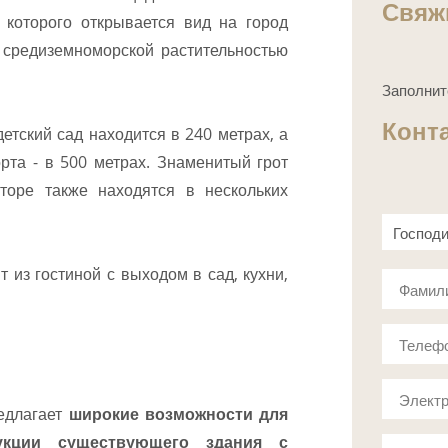
Свяж
 которого открывается вид на город
 средиземноморской растительностью
Заполнит
Конт
етский сад находится в 240 метрах, а
рта - в 500 метрах. Знаменитый грот
торе также находятся в нескольких
Господ
Госпож
 из гостиной с выходом в сад, кухни,
Фамил
Телеф
Электр
редлагает
широкие возможности для
рукции существующего здания с