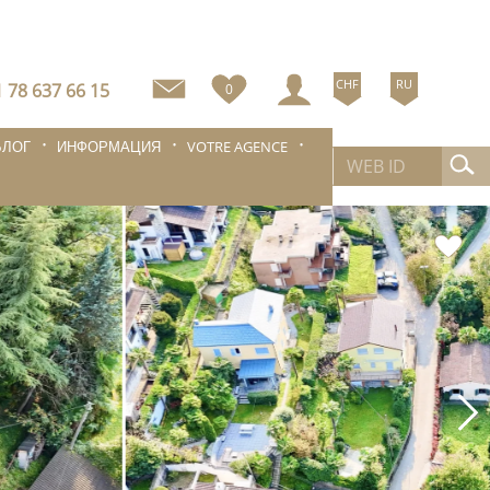
CHF
RU
 78 637 66 15
0
БЛОГ
ИНФОРМАЦИЯ
VOTRE AGENCE