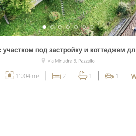
 участком под застройку и коттеджем дл
Via Minudra 8,
Pazzallo
1'004 m²
2
1
1
W