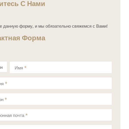
итесь С Нами
е данную форму, и мы обязательно свяжемся с Вами!
актная Форма
ин
Имя
*
а
ия
*
он
*
онная почта
*