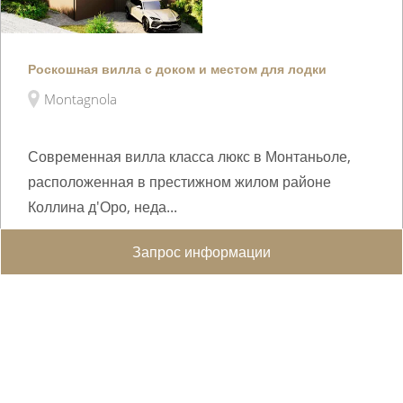
Роскошная вилла с доком и местом для лодки
Montagnola
Современная вилла класса люкс в Монтаньоле,
расположенная в престижном жилом районе
Коллина д'Оро, неда...
WEB ID :
5732
Запрос информации
403 m²
835 m²
4
5
CHF 6'000'000.-