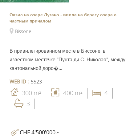
Оазис на озере Лугано - вилла на берегу озера с
частным причалом
Bissone
В привилегированном месте в Биссоне, в
известном местечке "Пунта ди С. Николао", между
кантональной доро�...
WEB ID :
5523
300 m²
400 m²
4
3
CHF 4'500'000.-