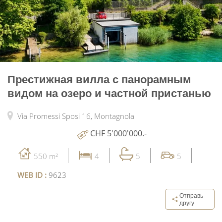
Престижная вилла с панорамным
видом на озеро и частной пристанью
Via Promessi Sposi 16,
Montagnola
CHF 5'000'000.-
550 m²
4
5
5
WEB ID :
9623
Отправь
другу