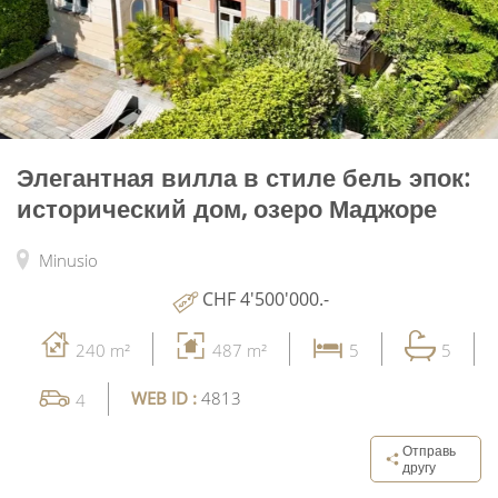
Элегантная вилла в стиле бель эпок:
исторический дом, озеро Маджоре
Minusio
CHF 4'500'000.-
240 m²
487 m²
5
5
WEB ID :
4813
4
Отправь
другу