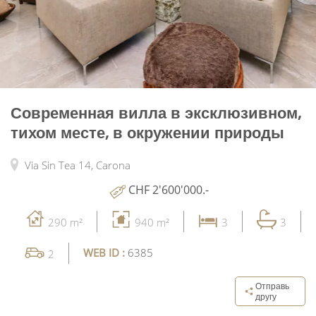
Современная вилла в эксклюзивном,
тихом месте, в окружении природы
Via Sin Tea 14,
Carona
CHF 2'600'000.-
290 m²
940 m²
3
3
WEB ID :
6385
2
Отправь
другу