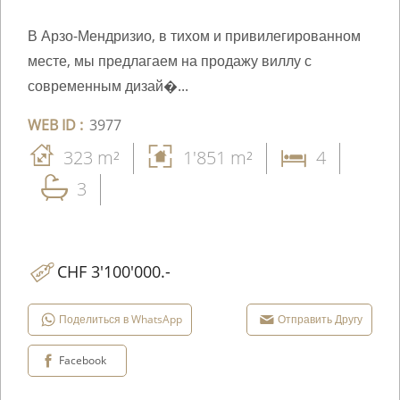
В Арзо-Мендризио, в тихом и привилегированном
месте, мы предлагаем на продажу виллу с
современным дизай�...
WEB ID :
3977
323 m²
1'851 m²
4
3
CHF 3'100'000.-
Поделиться в WhatsApp
Отправить Другу
Facebook