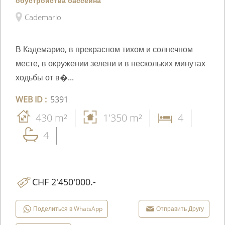
обустройства бассейна
Cademario
В Кадемарио, в прекрасном тихом и солнечном
месте, в окружении зелени и в нескольких минутах
ходьбы от в�...
WEB ID :
5391
430 m²
1'350 m²
4
4
CHF 2'450'000.-
Поделиться в WhatsApp
Отправить Другу