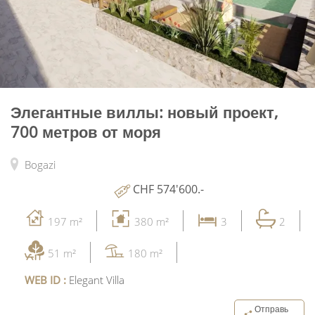
Элегантные виллы: новый проект,
700 метров от моря
Bogazi
CHF 574'600.-
197 m²
380 m²
3
2
51 m²
180 m²
WEB ID :
Elegant Villa
Отправь