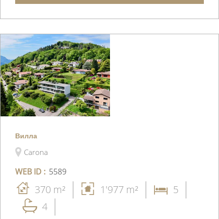
Вилла
Carona
WEB ID :
5589
370 m²
1'977 m²
5
4