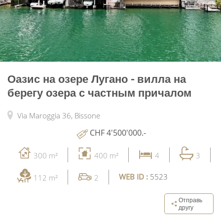
Оазис на озере Лугано - вилла на
берегу озера с частным причалом
Via Maroggia 36,
Bissone
CHF 4'500'000.-
300 m²
400 m²
4
3
WEB ID :
5523
112 m²
2
Отправь
другу