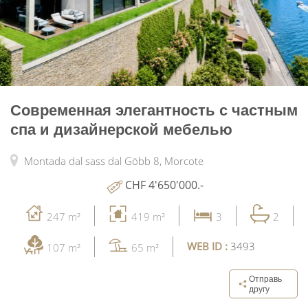
Современная элегантность с частным
спа и дизайнерской мебелью
Montada dal sass dal Göbb 8,
Morcote
CHF 4'650'000.-
247 m²
419 m²
3
2
WEB ID :
3493
107 m²
65 m²
Отправь
другу