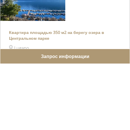
Квартира площадью 350 м2 на берегу озера в
Центральном парке
Lugano
Запрос информации
Эта 8,5-комнатная квартира площадью 350 кв. м
с великолепным видом на озеро расположена
на 5-м этаже в резид�...
WEB ID :
8909
350 m²
7