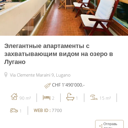
Элегантные апартаменты с
захватывающим видом на озеро в
Лугано
Via Clemente Maraini 9,
Lugano
CHF 1'490'000.-
90 m²
2
1
15 m²
WEB ID :
7700
1
Отправь