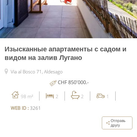
Изысканные апартаменты с садом и
видом на залив Лугано
Via al Bosco 71,
Aldesago
CHF 850'000.-
98 m²
2
2
1
WEB ID :
3261
Отправь
другу