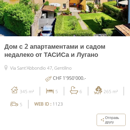
Дом с 2 апартаментами и садом
недалеко от ТАСИСа и Лугано
Via Sant'Abbondio 47,
Gentilino
CHF 1'950'000.-
345 m²
5
6
265 m²
WEB ID :
1123
5
Отправь
другу