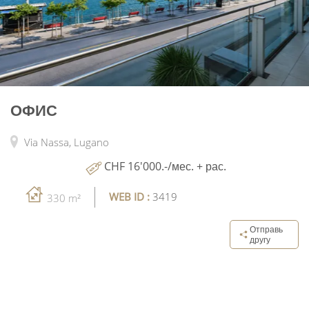
ОФИС
Via Nassa,
Lugano
CHF 16'000.-/мес. + рас.
WEB ID :
3419
330 m²
Отправь
другу