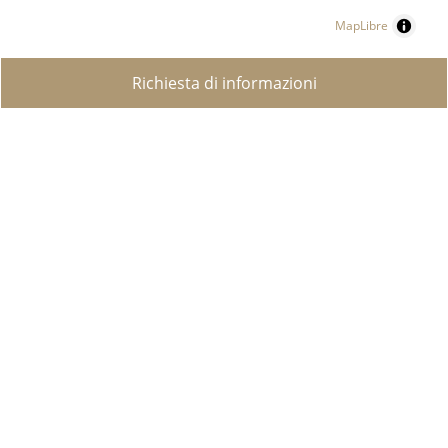
MapLibre
Richiesta di informazioni
RICERCA IMMOBILE
PROPRIETÀ DI LUSSO
VENDI LA TUA PROPRIETÀ?
CREARE RICERCA
CONTATTO
CHI SIAMO
SERVIZI
COMPRARE PROPRIETÀ IN SVIZZERA
PERMESSI DI SOGGIORNO IN SVIZZERA
IMPOSIZIONE GLOBALE
PERCHÉ COMPRARE A LUGANO?