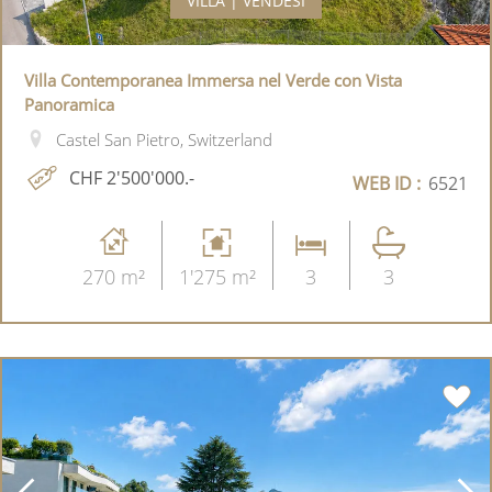
VILLA | VENDESI
Villa Contemporanea Immersa nel Verde con Vista
Panoramica
Castel San Pietro, Switzerland
CHF 2'500'000.-
WEB ID :
6521
270 m²
1'275 m²
3
3