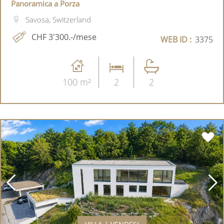
Panoramica a Porza
Savosa, Switzerland
CHF 3'300.-/mese
WEB ID :
3375
100 m²
2
2