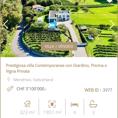
VILLA | VENDESI
Prestigiosa villa Contemporanea con Giardino, Piscina e
Vigna Privata
Mendrisio, Switzerland
CHF 3'100'000.-
WEB ID :
3977
323 m²
1'851 m²
4
3