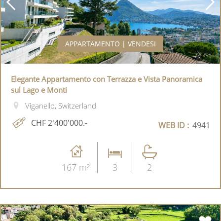
APPARTAMENTO | VENDESI
Elegante Appartamento con Terrazza e Vista Panoramica
sul Lago e Monti
Viganello, Switzerland
CHF 2'400'000.-
WEB ID :
4941
167 m²
3
2