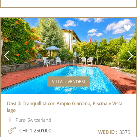
VILLA | VENDESI
Oasi di Tranquillità con Ampio Giardino, Piscina e Vista
lago
Pura, Switzerland
CHF 1'250'000.-
WEB ID :
3379