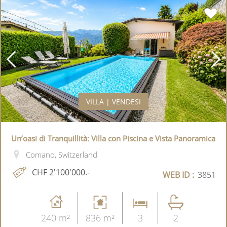
VILLA | VENDESI
Un’oasi di Tranquillità: Villa con Piscina e Vista Panoramica
Comano, Switzerland
CHF 2'100'000.-
WEB ID :
3851
240 m²
836 m²
3
2