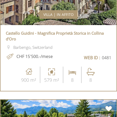
VILLA | IN AFFITO
Castello Guidini - Magnifica Proprietà Storica in Collina
d'Oro
Barbengo, Switzerland
CHF 15'500.-/mese
WEB ID :
0481
900 m²
579 m²
8
8