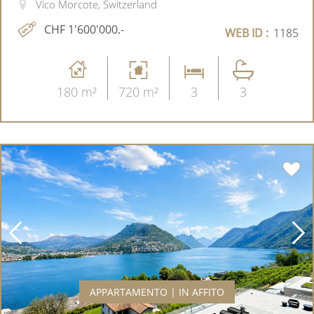
Vico Morcote, Switzerland
CHF 1'600'000.-
WEB ID :
1185
180 m²
720 m²
3
3
APPARTAMENTO | IN AFFITO