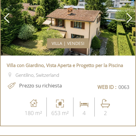
VILLA | VENDESI
Villa con Giardino, Vista Aperta e Progetto per la Piscina
Gentilino, Switzerland
Prezzo su richiesta
WEB ID :
0063
180 m²
653 m²
4
2