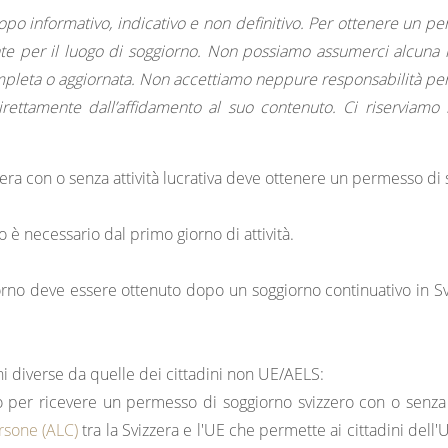
copo informativo, indicativo e non definitivo. Per ottenere un pe
te per il luogo di soggiorno. Non possiamo assumerci alcuna r
pleta o aggiornata. Non accettiamo neppure responsabilità per e
ettamente dall’affidamento al suo contenuto. Ci riserviamo in
zzera con o senza attività lucrativa deve ottenere un permesso di 
o è necessario dal primo giorno di attività.
iorno deve essere ottenuto dopo un soggiorno continuativo in Svi
ni diverse da quelle dei cittadini non UE/AELS:
o per ricevere un permesso di soggiorno svizzero con o senza a
ersone (ALC)
tra la Svizzera e l'UE che permette ai cittadini dell'