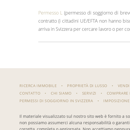
Permesso L
(permesso di soggiorno di breve 
contratto (i cittadini UE/EFTA non hanno b
arriva in Svizzera per cercare lavoro o per co
RICERCA IMMOBILE
PROPRIETÀ DI LUSSO
VENDI
CONTATTO
CHI SIAMO
SERVIZI
COMPRARE P
PERMESSI DI SOGGIORNO IN SVIZZERA
IMPOSIZIONE
Il materiale visualizzato sul nostro sito web è fornito a 
non possiamo assumerci alcuna responsabilità o garantire
corretta, completa o aggiornata. Non accettiamo neppure r