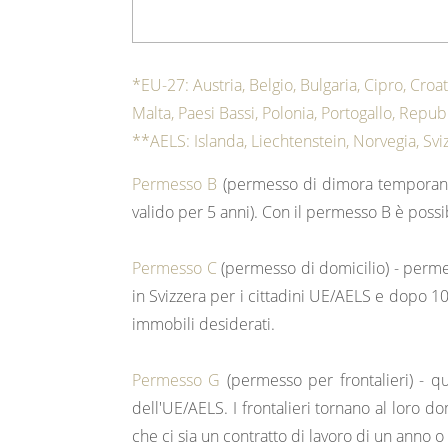
*EU-27: Austria, Belgio, Bulgaria, Cipro, Croat
Malta, Paesi Bassi, Polonia, Portogallo, Rep
**AELS: Islanda, Liechtenstein, Norvegia, S
Permesso B
(permesso di dimora temporaneo)
valido per 5 anni). Con il permesso B è poss
Permesso C
(permesso di domicilio) - permes
in Svizzera per i cittadini UE/AELS e dopo 10
immobili desiderati.
Permesso G
(permesso per frontalieri) - q
dell'UE/AELS. I frontalieri tornano al loro d
che ci sia un contratto di lavoro di un anno o