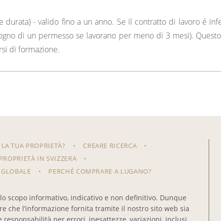
durata) - valido fino a un anno. Se il contratto di lavoro é inf
isogno di un permesso se lavorano per meno di 3 mesi). Questo
rsi di formazione.
 LA TUA PROPRIETÀ?
CREARE RICERCA
ROPRIETÀ IN SVIZZERA
 GLOBALE
PERCHÉ COMPRARE A LUGANO?
solo scopo informativo, indicativo e non definitivo. Dunque
 che l’informazione fornita tramite il nostro sito web sia
esponsabilità per errori, inesattezze, variazioni, inclusi