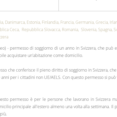
ia, Danimarca, Estonia, Finlandia, Francia, Germania, Grecia, Irlan
ubblica Ceca, Repubblica Slovacca, Romania, Slovenia, Spagna, S
vizzera
 - permesso di soggiorno di un anno in Svizzera, che può esse
ibile acquistare un'abitazione come domicilio.
so che conferisce il pieno diritto di soggiorno in Svizzera, che
 anni per i cittadini non UE/AELS. Con questo permesso si può vive
uesto permesso è per le persone che lavorano in Svizzera ma
omicilio principale all'estero almeno una volta alla settimana. I
 più.