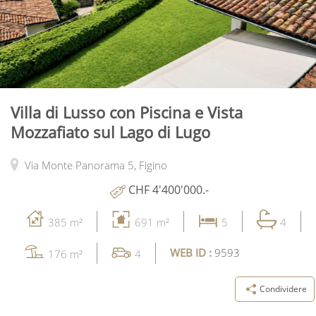
Villa di Lusso con Piscina e Vista
Mozzafiato sul Lago di Lugo
Via Monte Panorama 5,
Figino
CHF 4'400'000.-
385 m²
691 m²
5
4
WEB ID :
9593
176 m²
4
Condividere