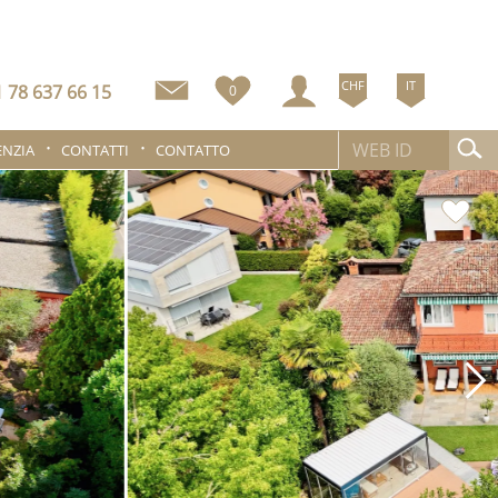
CHF
IT
 78 637 66 15
0
ENZIA
CONTATTI
CONTATTO