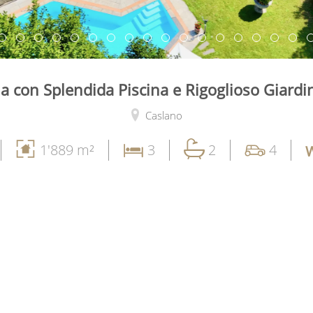
la con Splendida Piscina e Rigoglioso Giard
Caslano
1'889 m²
3
2
4
W