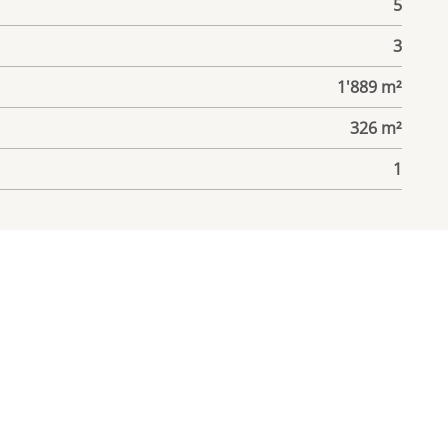
5
3
1'889 m²
326 m²
1