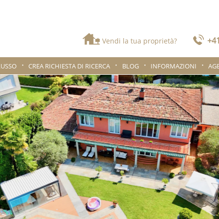
+41
Vendi la tua proprietà?
LUSSO
CREA RICHIESTA DI RICERCA
BLOG
INFORMAZIONI
AG