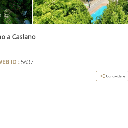
ino a Caslano
EB ID :
5637
Condividere