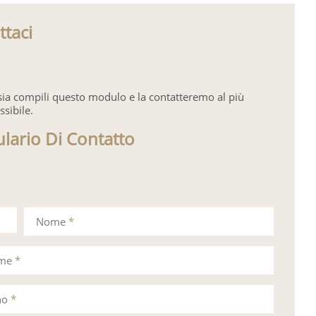
ttaci
sia compili questo modulo e la contatteremo al più
ssibile.
lario Di Contatto
Nome
*
ome
*
no
*