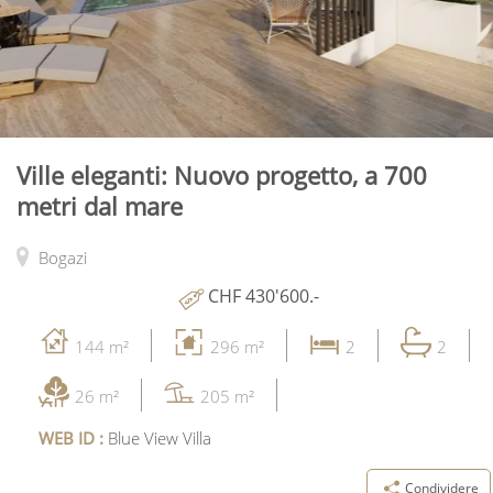
Ville eleganti: Nuovo progetto, a 700
metri dal mare
Bogazi
CHF 430'600.-
144 m²
296 m²
2
2
26 m²
205 m²
WEB ID :
Blue View Villa
Condividere