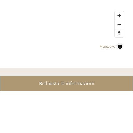
MapLibre
Richiesta di informazioni
RICERCA IMMOBILE
PROPRIETÀ DI LUSSO
VENDI LA TUA PROPRIETÀ?
CREARE RICERCA
CONTATTO
CHI SIAMO
SERVIZI