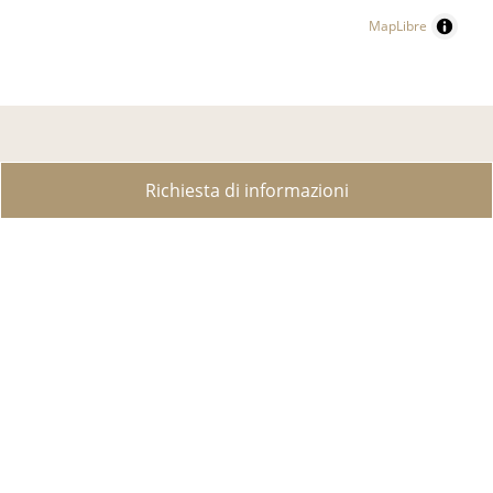
MapLibre
RICERCA IMMOBILE
Richiesta di informazioni
PROPRIETÀ DI LUSSO
VENDI LA TUA PROPRIETÀ?
CREARE RICERCA
CONTATTO
CHI SIAMO
SERVIZI
COMPRARE PROPRIETÀ IN SVIZZERA
PERMESSI DI SOGGIORNO IN SVIZZERA
IMPOSIZIONE GLOBALE
PERCHÉ COMPRARE A LUGANO?