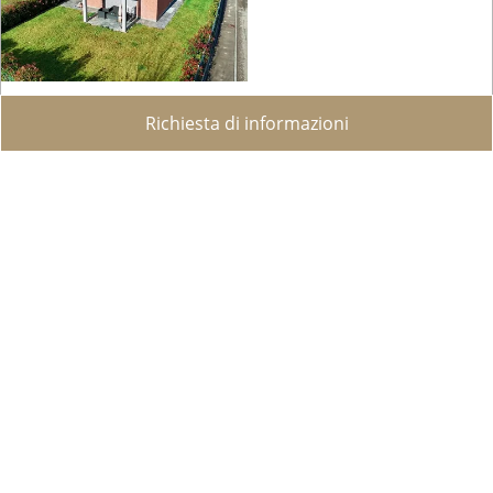
Richiesta di informazioni
Moderna Casa Unifamiliare con Giardino e Vista
Panoramica
Riva San Vitale
A Riva San Vitale, in una tranquilla e soleggiata
zona residenziale, facilmente raggiungibile a tutti i
servizi, proponiamo in vendita questa splendida
casa unifamiliare. Costruita nel 2007...
WEB ID :
9824
180 m²
421 m²
6
4