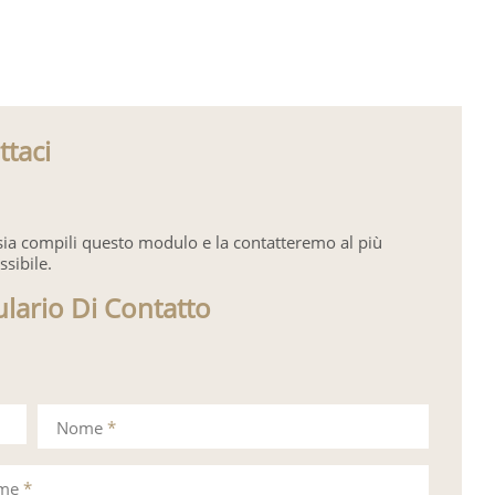
ttaci
sia compili questo modulo e la contatteremo al più
ssibile.
lario Di Contatto
Nome
*
ome
*