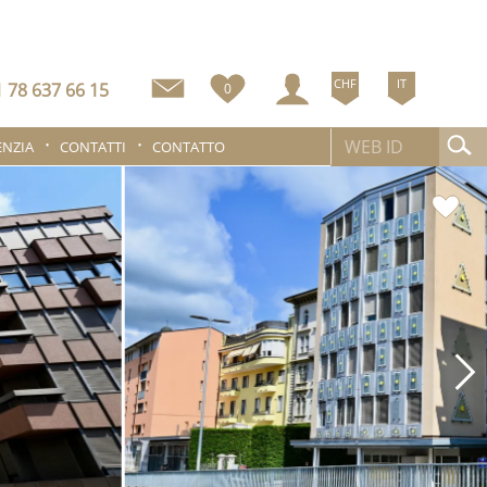
CHF
IT
 78 637 66 15
0
ENZIA
CONTATTI
CONTATTO