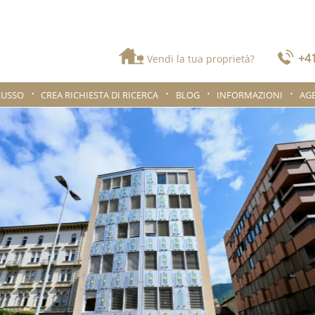
+41
Vendi la tua proprietà?
LUSSO
CREA RICHIESTA DI RICERCA
BLOG
INFORMAZIONI
AG