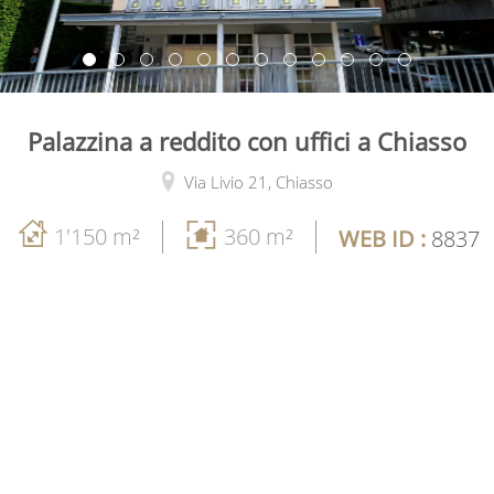
Palazzina a reddito con uffici a Chiasso
Via Livio 21,
Chiasso
1'150 m²
360 m²
WEB ID :
8837