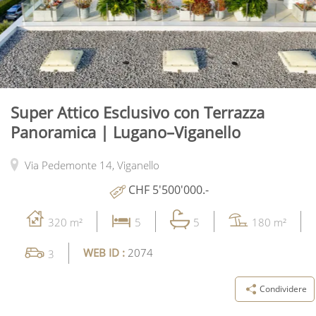
Super Attico Esclusivo con Terrazza
Panoramica | Lugano–Viganello
Via Pedemonte 14,
Viganello
CHF 5'500'000.-
320 m²
5
5
180 m²
WEB ID :
2074
3
Condividere