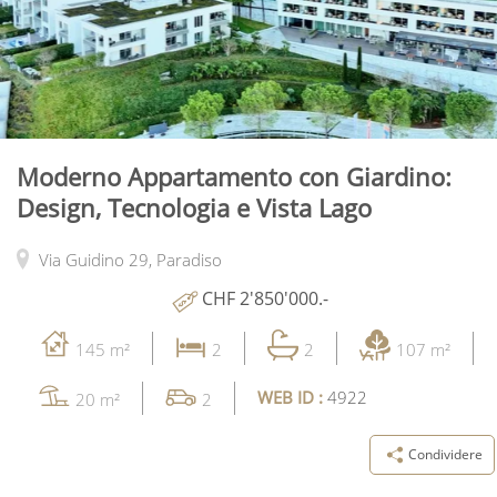
Moderno Appartamento con Giardino:
Design, Tecnologia e Vista Lago
Via Guidino 29,
Paradiso
CHF 2'850'000.-
145 m²
2
2
107 m²
WEB ID :
4922
20 m²
2
Condividere