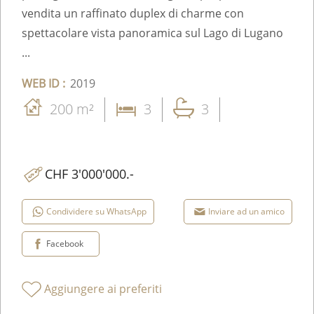
vendita un raffinato duplex di charme con
spettacolare vista panoramica sul Lago di Lugano
...
WEB ID :
2019
200 m²
3
3
CHF 3'000'000.-
Condividere su WhatsApp
Inviare ad un amico
Facebook
Aggiungere ai preferiti