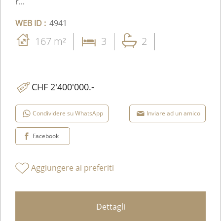
r...
WEB ID :
4941
167 m²
3
2
CHF 2'400'000.-
Condividere su WhatsApp
Inviare ad un amico
Facebook
Aggiungere ai preferiti
Dettagli