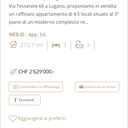
Via Tesserete 66 a Lugano, proponiamo in vendita
un raffinato appartamento di 4.5 locali situato al 3°
piano di un moderno complesso re...
WEB ID :
App. 3.6
215.7 m²
3
3
CHF 2'629'000.-
Condividere su WhatsApp
Inviare ad un amico
Facebook
Aggiungere ai preferiti