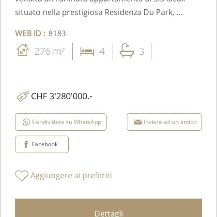
situato nella prestigiosa Residenza Du Park, ...
WEB ID :
8183
276 m²
4
3
CHF 3'280'000.-
Condividere su WhatsApp
Inviare ad un amico
Facebook
Aggiungere ai preferiti
Dettagli