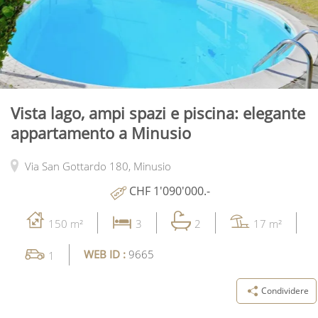
Vista lago, ampi spazi e piscina: elegante
appartamento a Minusio
Via San Gottardo 180,
Minusio
CHF 1'090'000.-
150 m²
3
2
17 m²
WEB ID :
9665
1
Condividere