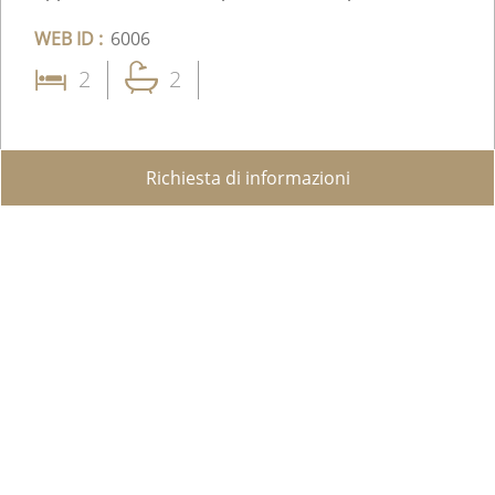
WEB ID :
6006
2
2
Richiesta di informazioni
CHF 965'000.-
Condividere su WhatsApp
Inviare ad un amico
Facebook
Aggiungere ai preferiti
Dettagli