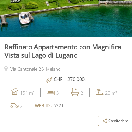
Raffinato Appartamento con Magnifica
Vista sul Lago di Lugano
Via Cantonale 26,
Melano
CHF 1'270'000.-
151 m²
3
2
23 m²
WEB ID :
6321
2
Condividere