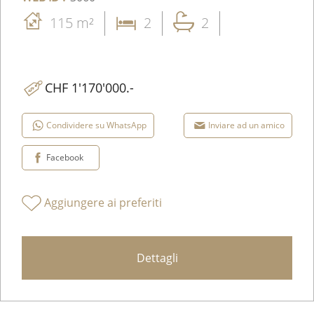
115 m²
2
2
CHF 1'170'000.-
Condividere su WhatsApp
Inviare ad un amico
Facebook
Aggiungere ai preferiti
Dettagli