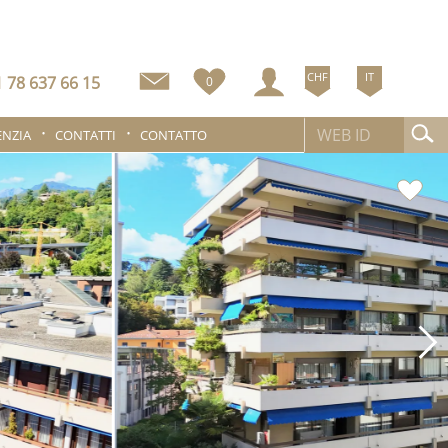
CHF
IT
 78 637 66 15
0
ENZIA
CONTATTI
CONTATTO