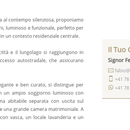
a al contempo silenziosa, proponiamo
, luminoso e funzionale, perfetto per
 in un contesto residenziale centrale.
Il Tuo
città e il lungolago si raggiungono in
Signor Fe
accesso autostradale, che assicurano
fabio@
+41 78
legante e ben curato, si distingue per
+41 78
e in un ampio soggiorno luminoso con
ina abitabile separata con uscita sul
 e una grande camera matrimoniale. A
 con vasca, un locale lavanderia e un