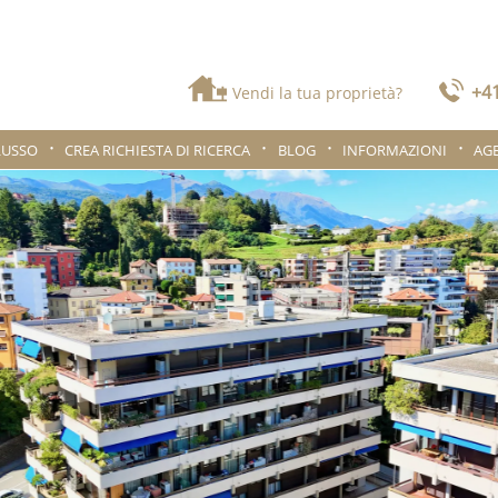
+41
Vendi la tua proprietà?
LUSSO
CREA RICHIESTA DI RICERCA
BLOG
INFORMAZIONI
AG