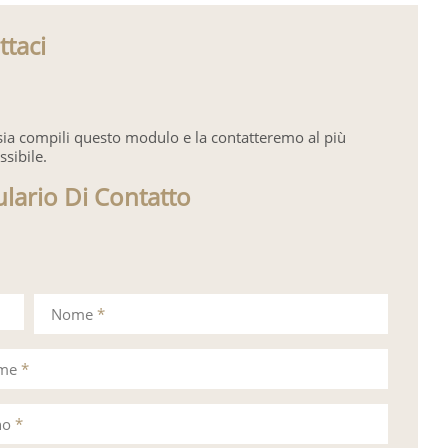
ttaci
sia compili questo modulo e la contatteremo al più
ssibile.
lario Di Contatto
Nome
*
ome
*
no
*