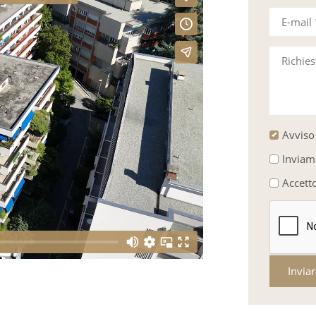
E-mail
Richie
Avviso 
Inviam
Accett
Invia