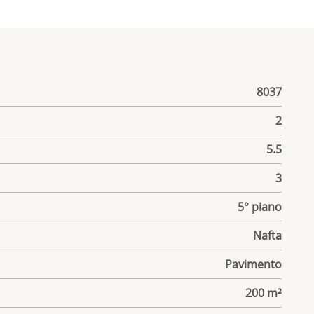
8037
2
5.5
3
5° piano
Nafta
o
Pavimento
200 m²