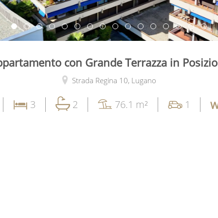
ppartamento con Grande Terrazza in Posizio
Strada Regina 10,
Lugano
3
2
76.1 m²
1
W