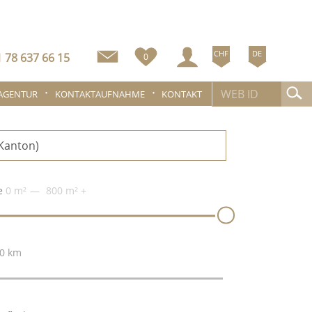
CHF
DE
 78 637 66 15
0
 AGENTUR
KONTAKTAUFNAHME
KONTAKT
e
0 m²
800 m²
+
0 km