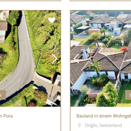
N
n Pura
Bauland in einem Wohngebi
Origlio, Switzerland