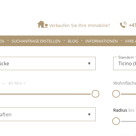
+41
Verkaufen Sie Ihre Immobilie?
EN
SUCHANFRAGE ERSTELLEN
BLOG
INFORMATIONEN
IHRE
Standort
ücke
40 Mio
+
Wohnfläch
Radius
bis
aften