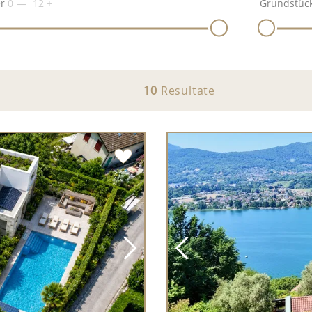
r
0
12
+
Grundstück
10
Resultate