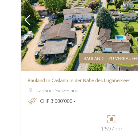
BAULAND | ZU VERKAUFE
Bauland in Caslano in der Nähe des Luganersees
Caslano, Switzerland
CHF 3'000'000.-
1'597 m²