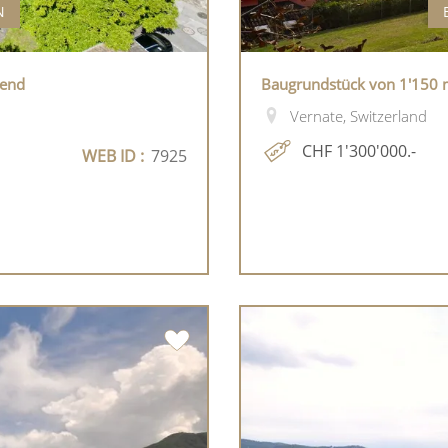
N
gend
Baugrundstück von 1'150 m
Vernate, Switzerland
CHF 1'300'000.-
WEB ID :
7925