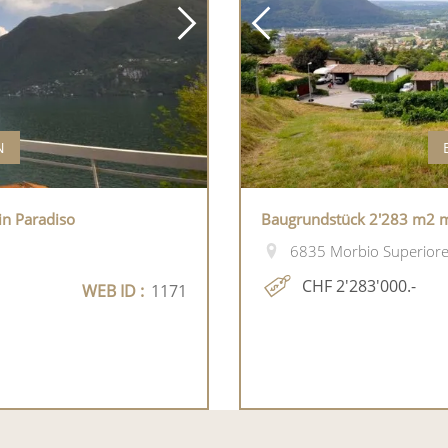
N
in Paradiso
Baugrundstück 2'283 m2 m
6835 Morbio Superiore,
CHF 2'283'000.-
WEB ID :
1171