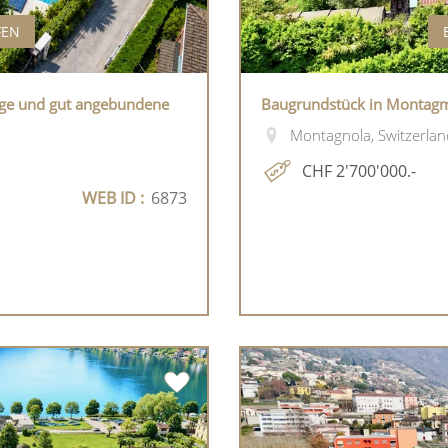
FEN
hige und gut angebundene
Baugrundstück in Montagmo
Montagnola, Switzerlan
CHF 2'700'000.-
WEB ID :
6873