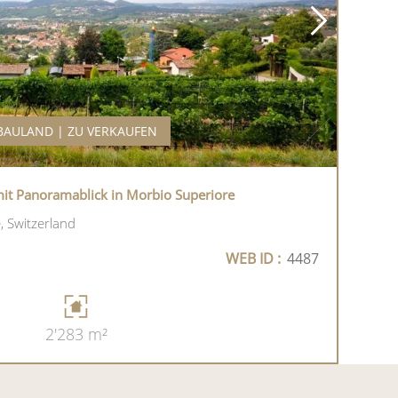
BAULAND | ZU VERKAUFEN
it Panoramablick in Morbio Superiore
 Switzerland
WEB ID :
4487
2'283 m²