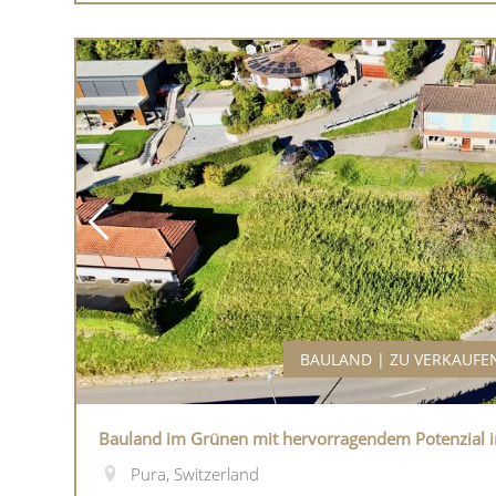
BAULAND | ZU VERKAUFE
Bauland im Grünen mit hervorragendem Potenzial i
Pura, Switzerland