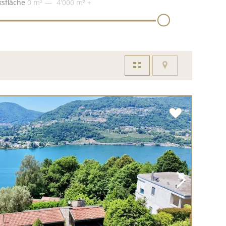
sfläche
0 m²
4'000 m²
+