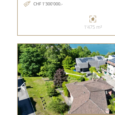
CHF 1'300'000.-
1'475 m²