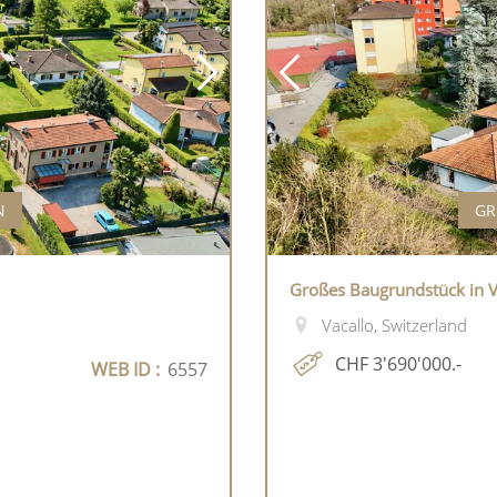
N
GR
Großes Baugrundstück in V
Vacallo, Switzerland
CHF 3'690'000.-
WEB ID :
6557