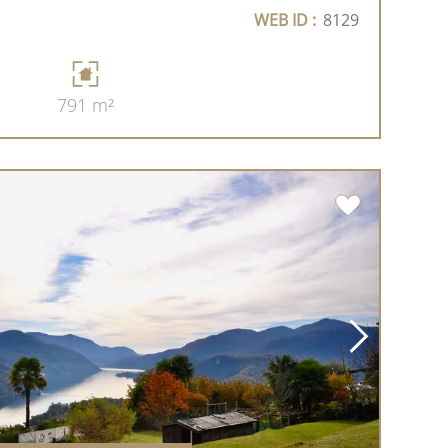
WEB ID :
8129
791 m²