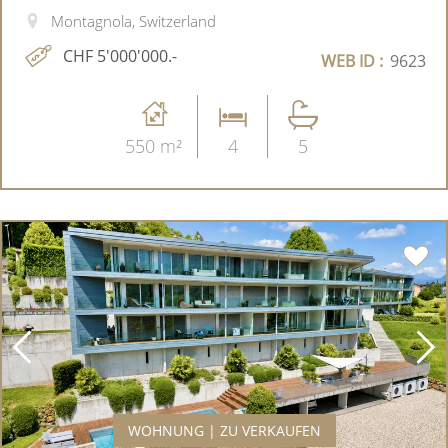
Montagnola, Switzerland
CHF 5'000'000.-
WEB ID :
9623
550 m²
4
5
WOHNUNG | ZU VERKAUFEN