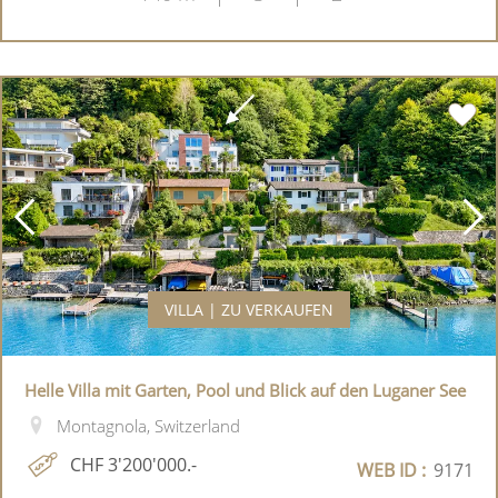
VILLA | ZU VERKAUFEN
Helle Villa mit Garten, Pool und Blick auf den Luganer See
Montagnola, Switzerland
CHF 3'200'000.-
WEB ID :
9171