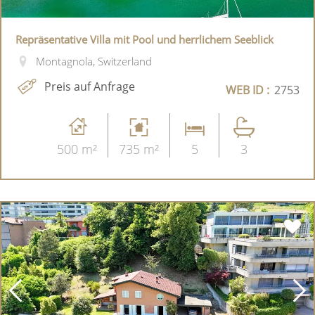
Repräsentative Villa mit Pool und herrlichem Seeblick
Montagnola, Switzerland
Preis auf Anfrage
WEB ID :
2753
500 m²
735 m²
5
3