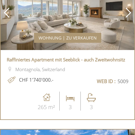
WOHNUNG | ZU VERKAUFEN
Raffiniertes Apartment mit Seeblick - auch Zweitwohnsitz
Montagnola, Switzerland
CHF 1'740'000.-
WEB ID :
5009
265 m²
3
3