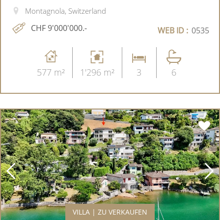
Montagnola, Switzerland
CHF 9'000'000.-
WEB ID :
0535
577 m²
1'296 m²
3
6
VILLA | ZU VERKAUFEN