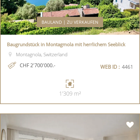
BAULAND | ZU VERKAUFEN
Baugrundstück in Montagmola mit herrlichem Seeblick
Montagnola, Switzerland
CHF 2'700'000.-
WEB ID :
4461
1'309 m²