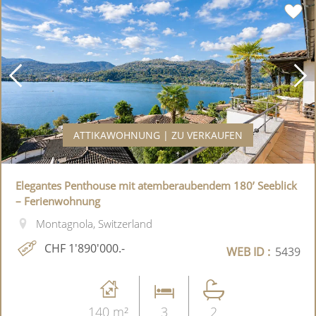
ATTIKAWOHNUNG | ZU VERKAUFEN
Elegantes Penthouse mit atemberaubendem 180’ Seeblick
– Ferienwohnung
Montagnola, Switzerland
CHF 1'890'000.-
WEB ID :
5439
140 m²
3
2