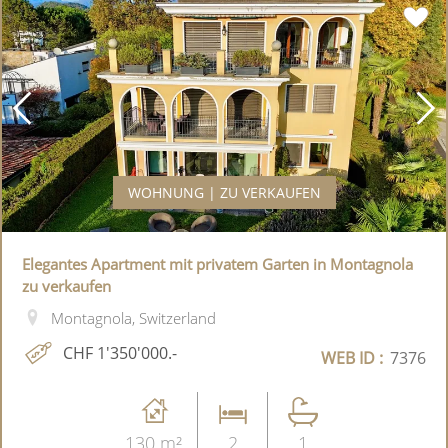
WOHNUNG | ZU VERKAUFEN
Elegantes Apartment mit privatem Garten in Montagnola
zu verkaufen
Montagnola, Switzerland
CHF 1'350'000.-
WEB ID :
7376
130 m²
2
1