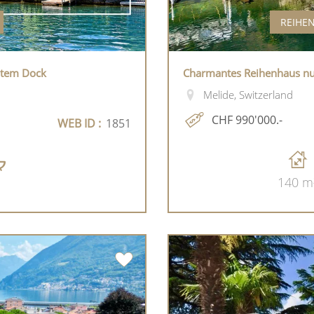
REIHE
vatem Dock
Charmantes Reihenhaus nur
Melide, Switzerland
CHF 990'000.-
WEB ID :
1851
140 m