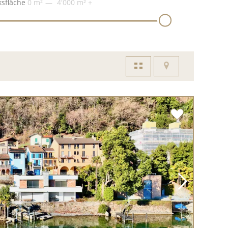
sfläche
0 m²
4'000 m²
+