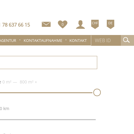
CHF
DE
 78 637 66 15
0
 AGENTUR
KONTAKTAUFNAHME
KONTAKT
e
0 m²
800 m²
+
0 km