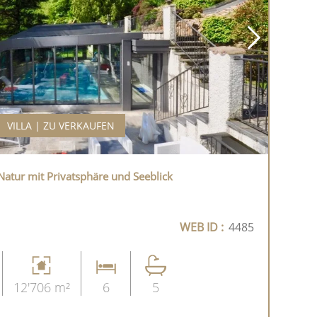
VILLA | ZU VERKAUFEN
 Natur mit Privatsphäre und Seeblick
WEB ID :
4485
12'706 m²
6
5