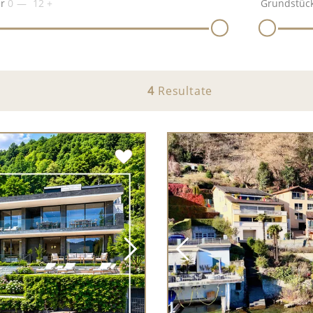
r
0
12
+
Grundstück
4
Resultate