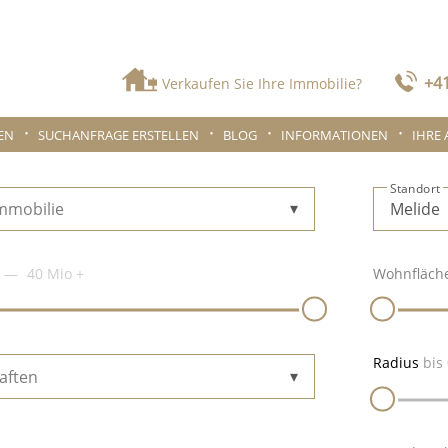
+41
Verkaufen Sie Ihre Immobilie?
EN
SUCHANFRAGE ERSTELLEN
BLOG
INFORMATIONEN
IHRE
Standort
Immobilie
40 Mio
+
Wohnfläch
Radius
bis
aften