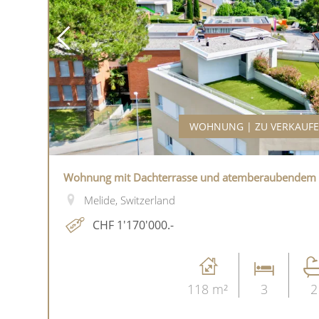
WOHNUNG | ZU VERKAUF
Wohnung mit Dachterrasse und atemberaubendem 
Melide, Switzerland
CHF 1'170'000.-
118 m²
3
2