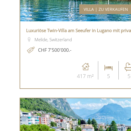
VILLA | ZU VERKAUFEN
Luxuriöse Twin-Villa am Seeufer in Lugano mit pri
Melide, Switzerland
CHF 7'500'000.-
417 m²
5
5