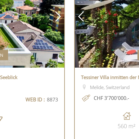
EN
Seeblick
Tessiner Villa inmitten der
Melide, Switzerland
CHF 3'700'000.-
WEB ID :
8873
560 m²