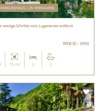
NFAMILIENHAUS | ZU VERKAUFEN
 wenige Schritte vom Luganersee entfernt
WEB ID :
0990
²
75 m²
3
2