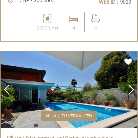
CHF 7'200'000.-
WEB ID :
9023
2'633 m²
4
4
VILLA | ZU VERKAUFEN
Villa mit Schwimmbad und Garten zu verkaufen in