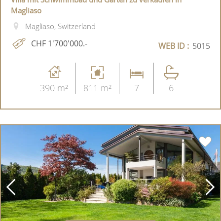
Magliaso
Magliaso, Switzerland
CHF 1'700'000.-
WEB ID :
5015
390 m²
811 m²
7
6