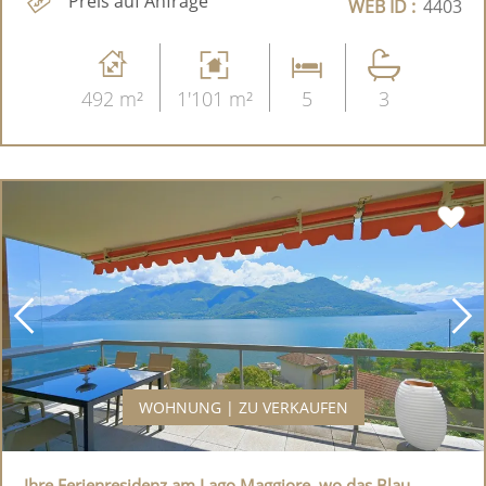
Preis auf Anfrage
WEB ID :
4403
492 m²
1'101 m²
5
3
WOHNUNG | ZU VERKAUFEN
Ihre Ferienresidenz am Lago Maggiore, wo das Blau