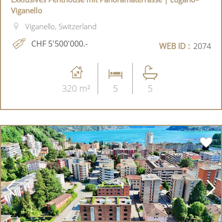
Viganello
Viganello, Switzerland
CHF 5'500'000.-
WEB ID :
2074
320 m²
5
5