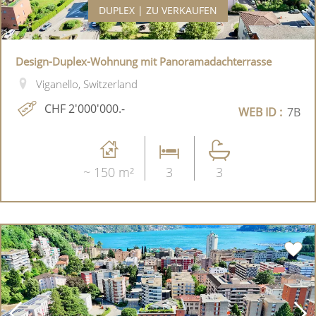
DUPLEX | ZU VERKAUFEN
Design-Duplex-Wohnung mit Panoramadachterrasse
Viganello, Switzerland
CHF 2'000'000.-
WEB ID :
7B
~ 150 m²
3
3