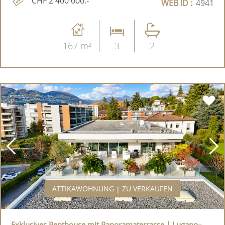
CHF 2'400'000.-
WEB ID :
4941
167 m²
3
2
ATTIKAWOHNUNG | ZU VERKAUFEN
Exklusives Penthouse mit Panoramaterrasse | Lugano–