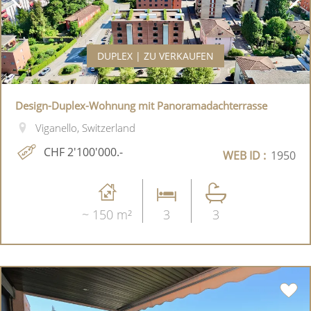
DUPLEX | ZU VERKAUFEN
Design-Duplex-Wohnung mit Panoramadachterrasse
Viganello, Switzerland
CHF 2'100'000.-
WEB ID :
1950
~ 150 m²
3
3