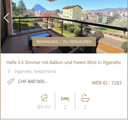
WOHNUNG | ZU VERKAUFEN
Helle 3.5 Zimmer mit Balkon und freiem Blick in Viganello
Viganello, Switzerland
CHF 840'000.-
WEB ID :
7283
89 m²
2
2