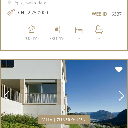
Agra, Switzerland
CHF 2'750'000.-
WEB ID :
6337
200 m²
530 m²
3
3
VILLA | ZU VERKAUFEN