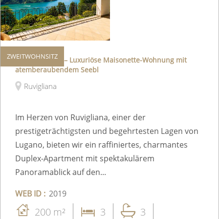
ZWEITWOHNSITZ
Zweitwohnsitz – Luxuriöse Maisonette-Wohnung mit
atemberaubendem Seebl
Ruvigliana
Im Herzen von Ruvigliana, einer der
prestigeträchtigsten und begehrtesten Lagen von
Lugano, bieten wir ein raffiniertes, charmantes
Duplex-Apartment mit spektakulärem
Panoramablick auf den...
WEB ID :
2019
200 m²
3
3