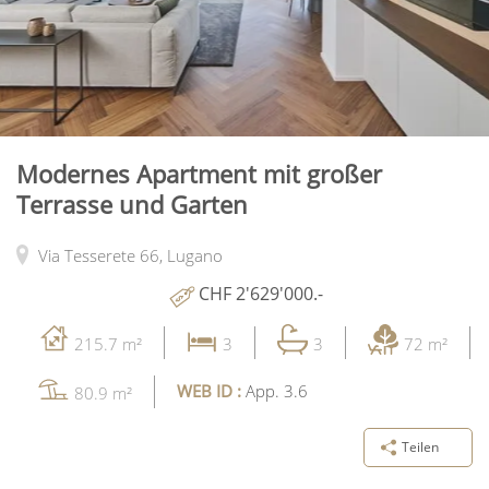
Modernes Apartment mit großer
Terrasse und Garten
Via Tesserete 66,
Lugano
CHF 2'629'000.-
215.7 m²
3
3
72 m²
WEB ID :
App. 3.6
80.9 m²
Teilen