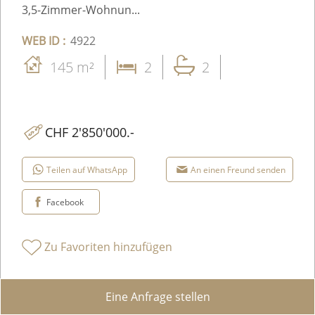
3,5-Zimmer-Wohnun...
WEB ID :
4922
145 m²
2
2
CHF 2'850'000.-
Teilen auf WhatsApp
An einen Freund senden
Facebook
Zu Favoriten hinzufügen
Eine Anfrage stellen
Details anzeigen