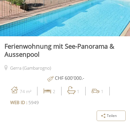
Ferienwohnung mit See-Panorama &
Aussenpool
Gerra (Gambarogno)
CHF 600'000.-
74 m²
2
1
1
WEB ID :
5949
Teilen