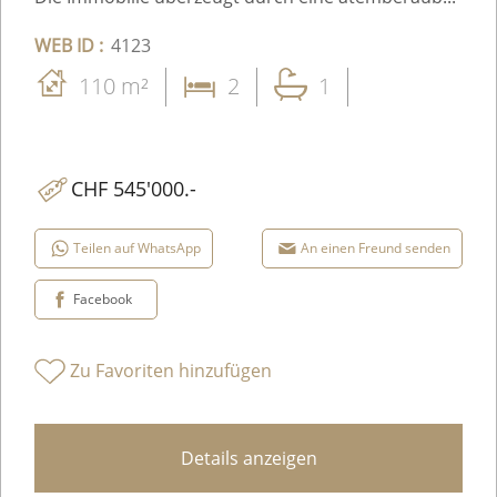
WEB ID :
4123
110 m²
2
1
CHF 545'000.-
Teilen auf WhatsApp
An einen Freund senden
Facebook
Zu Favoriten hinzufügen
Details anzeigen