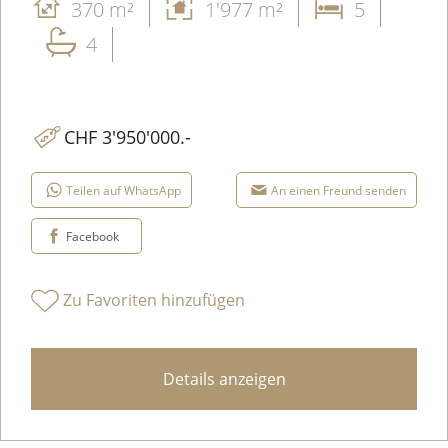
370 m²
1'977 m²
5
4
CHF 3'950'000.-
Teilen auf WhatsApp
An einen Freund senden
Facebook
Zu Favoriten hinzufügen
Details anzeigen