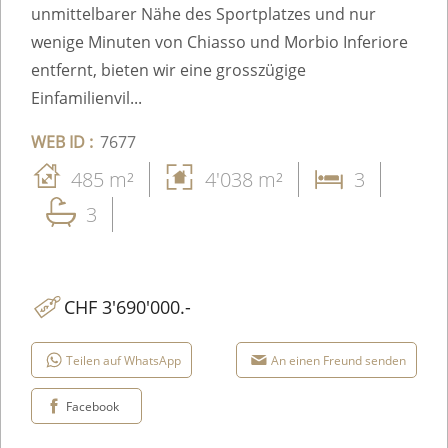
unmittelbarer Nähe des Sportplatzes und nur
wenige Minuten von Chiasso und Morbio Inferiore
entfernt, bieten wir eine grosszügige
Einfamilienvil...
WEB ID :
7677
485 m²
4'038 m²
3
3
CHF 3'690'000.-
Teilen auf WhatsApp
An einen Freund senden
Facebook