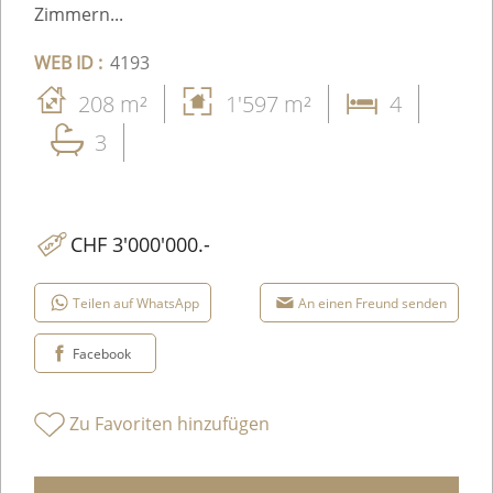
Zimmern...
WEB ID :
4193
208 m²
1'597 m²
4
3
CHF 3'000'000.-
Teilen auf WhatsApp
An einen Freund senden
Facebook
Zu Favoriten hinzufügen