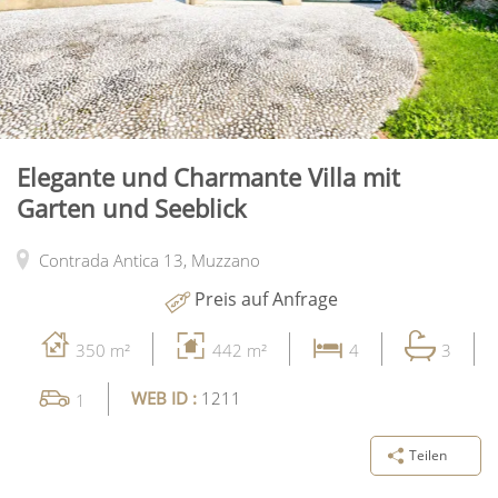
Elegante und Charmante Villa mit
Garten und Seeblick
Contrada Antica 13,
Muzzano
Preis auf Anfrage
350 m²
442 m²
4
3
WEB ID :
1211
1
Teilen