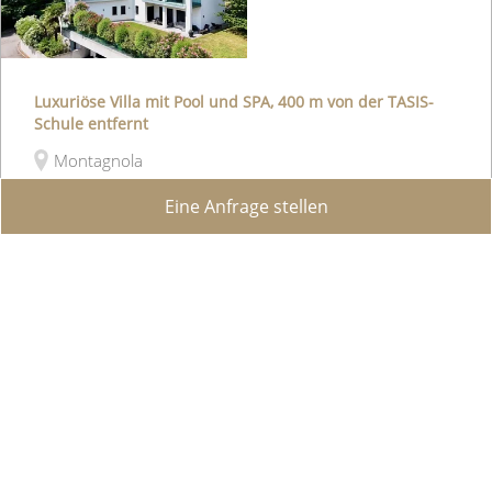
Luxuriöse Villa mit Pool und SPA, 400 m von der TASIS-
Schule entfernt
Montagnola
Eine Anfrage stellen
In einer der exklusivsten und sonnigsten
Wohngegenden von Montagnola, nur 5 km vom
Zentrum von Lugano und 400 m von der
renommierten amerikanischen Schule TASIS
entfernt, bieten wir diese ra...
WEB ID :
0535
577 m²
1'296 m²
3
6