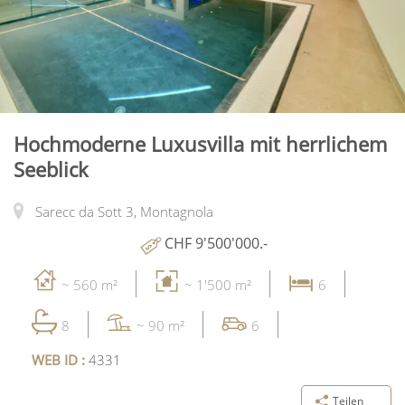
Hochmoderne Luxusvilla mit herrlichem
Seeblick
Sarecc da Sott 3,
Montagnola
CHF 9'500'000.-
~ 560 m²
~ 1'500 m²
6
8
~ 90 m²
6
WEB ID :
4331
Teilen