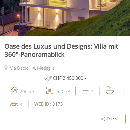
Oase des Luxus und Designs: Villa mit
360°-Panoramablick
Via Bisolo 14,
Medeglia
CHF 2'450'000.-
200 m²
460 m²
4
2
WEB ID :
0173
3
Teilen