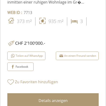
inmitten einer ruhigen Wohnlage im Gr�...
WEB ID :
7713
373 m²
935 m²
3
CHF 2'100'000.-
Teilen auf WhatsApp
An einen Freund senden
Facebook
Zu Favoriten hinzufügen
Details anzeigen