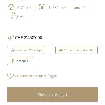
430 m²
1'350 m²
4
4
CHF 2'450'000.-
Teilen auf WhatsApp
An einen Freund senden
Facebook
Zu Favoriten hinzufügen
Details anzeigen