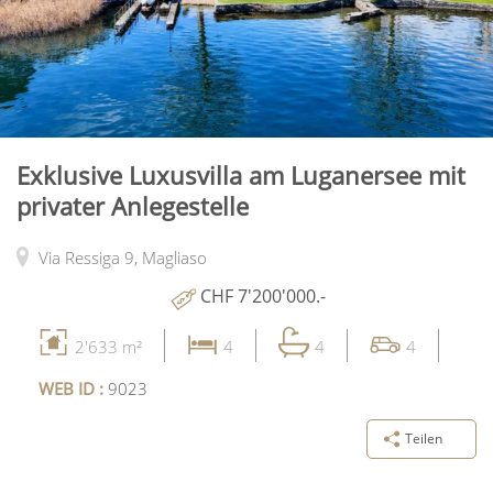
Exklusive Luxusvilla am Luganersee mit
privater Anlegestelle
Via Ressiga 9,
Magliaso
CHF 7'200'000.-
2'633 m²
4
4
4
WEB ID :
9023
Teilen