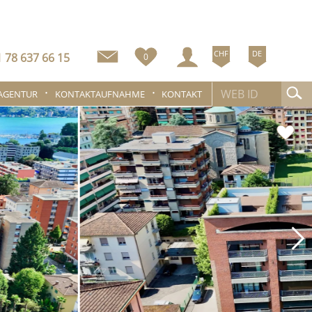
CHF
DE
 78 637 66 15
0
 AGENTUR
KONTAKTAUFNAHME
KONTAKT