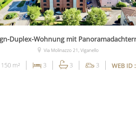
gn-Duplex-Wohnung mit Panoramadachter
Via Molinazzo 21,
Viganello
 150 m²
3
3
3
WEB ID 