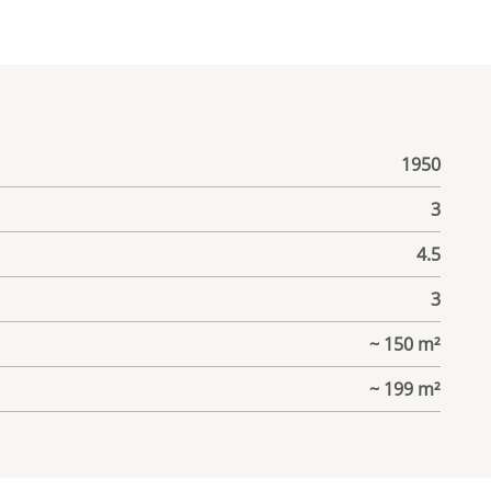
1950
3
4.5
3
~ 150 m²
~ 199 m²