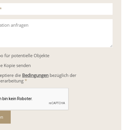
*
ation anfragen
o für potentielle Objekte
ne Kopie senden
zeptiere die
Bedingungen
bezüglich der
erarbeitung
*
en