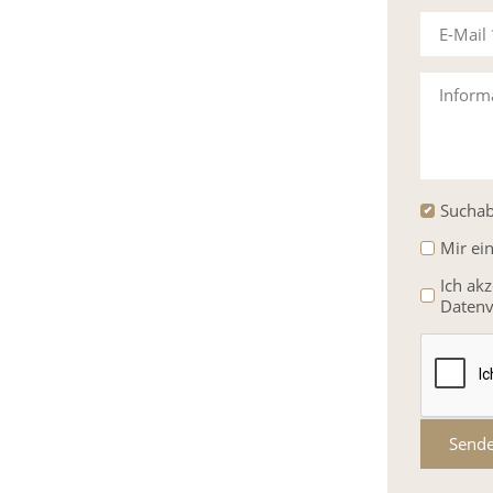
E-Mail
Inform
Suchab
Mir ei
Ich ak
Datenv
Send