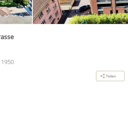
rasse
:
1950
Teilen