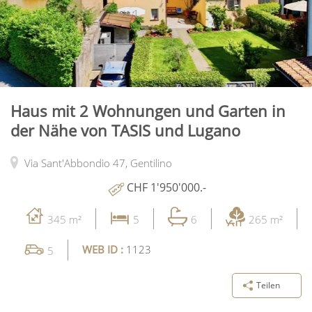
Haus mit 2 Wohnungen und Garten in
der Nähe von TASIS und Lugano
Via Sant'Abbondio 47,
Gentilino
CHF 1'950'000.-
345 m²
5
6
265 m²
WEB ID :
1123
5
Teilen